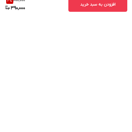
400,000
2
%
افزودن به سبد خرید
390,000
برگشت به بالا
ارسال ویژه
پشتیبانی ۲۴ ساعته
۷ روز ضمانت بازگشت کالا
پرداخت در محل