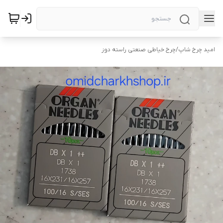
امید چرخ شاپ
/
چرخ خیاطی صنعتی راسته دوز